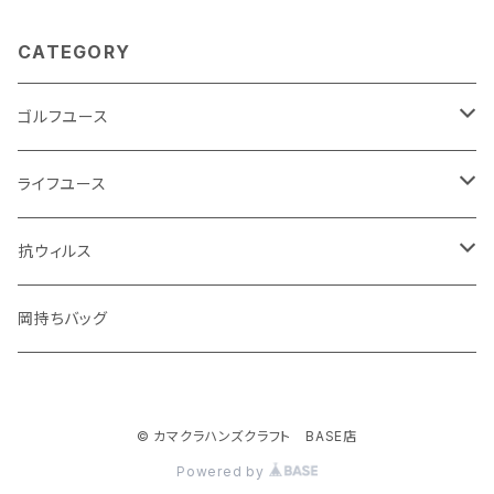
CATEGORY
ゴルフユース
カラーオーダーヘッドカバー
ライフユース
ロザンキルトヘッドカバー
ソックス
抗ウィルス
厚手ソックス
ゴルフグローブ
手袋
マスク
岡持ちバッグ
着圧ソックス
ゴルフアクセサリー
ストール
マスクケース
© カマクラハンズクラフト BASE店
ボールポーチ
バッグ
ウェットティッシュポーチ
ストール
Powered by